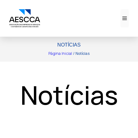
Pular
para
Men
o
conteúdo
NOTÍCIAS
Página Inicial
/
Notícias
Notícias